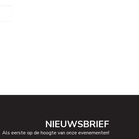
e
NIEUWSBRIEF
Als eerste op de hoogte van onze evenementen!